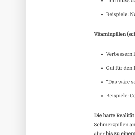
“Ich muss da
Beispiele: N
Vitaminpillen (sc
Verbessern l
Gut für den
“Das wäre s
Beispiele: 
Die harte Realität
Schmerzpillen an
aber
bis zu eine