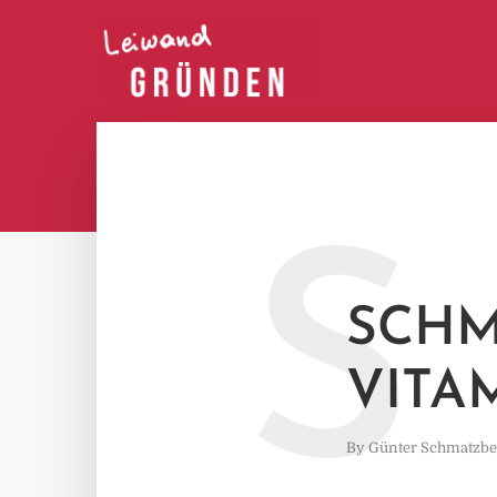
S
SCHM
VITA
By
Günter Schmatzbe