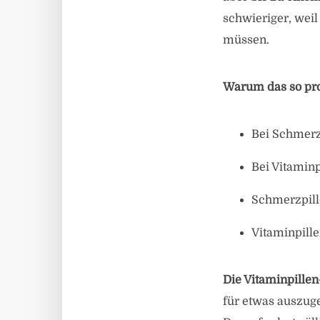
schwieriger, wei
müssen.
Warum das so pro
Bei Schmerz
Bei Vitamin
Schmerzpille
Vitaminpill
Die Vitaminpille
für etwas auszug