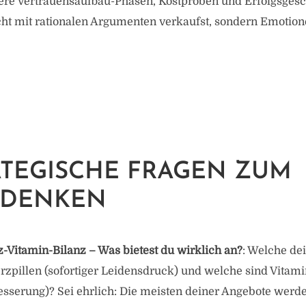
gere Vertrauensaufbau-Phasen, Kostproben und Erfolgsgesc
icht mit rationalen Argumenten verkaufst, sondern Emotio
TEGISCHE FRAGEN ZUM
RDENKEN
Vitamin-Bilanz – Was bietest du wirklich an?
: Welche de
zpillen (sofortiger Leidensdruck) und welche sind Vitami
besserung)? Sei ehrlich: Die meisten deiner Angebote werd