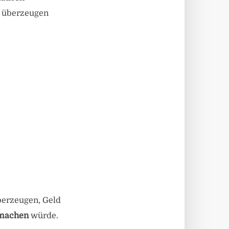
” überzeugen
erzeugen, Geld
 machen
würde.