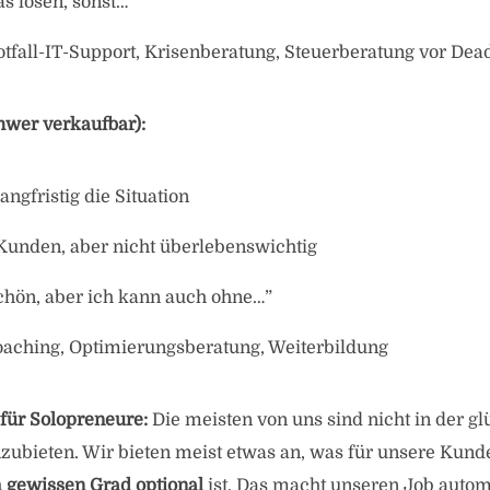
s lösen, sonst…”
otfall-IT-Support, Krisenberatung, Steuerberatung vor Dea
hwer verkaufbar):
angfristig die Situation
 Kunden, aber nicht überlebenswichtig
chön, aber ich kann auch ohne…”
Coaching, Optimierungsberatung, Weiterbildung
 für Solopreneure:
Die meisten von uns sind nicht in der gl
zubieten. Wir bieten meist etwas an, was für unsere Kund
m gewissen Grad optional
ist. Das macht unseren Job autom