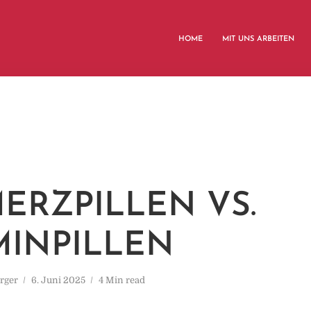
HOME
MIT UNS ARBEITEN
ERZPILLEN VS.
MINPILLEN
rger
6. Juni 2025
4 Min read