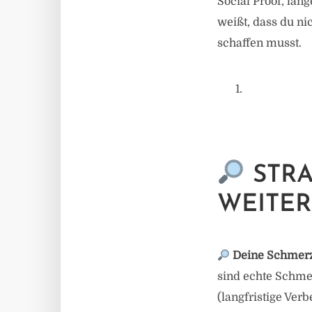
Social Proof, län
weißt, dass du n
schaffen musst.
STRA
WEITE
Deine Schmerz-
sind echte Schmer
(langfristige Ver