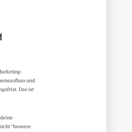
M
Marketing-
auensaufbau und
sfrist. Das ist
 deine
nicht “bessere