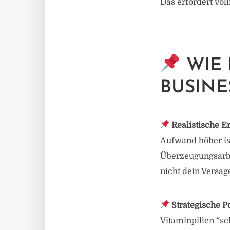
Das erfordert völ
WIE 
BUSINE
Realistische 
Aufwand höher ist
Überzeugungsarbei
nicht dein Versag
Strategische P
Vitaminpillen “s