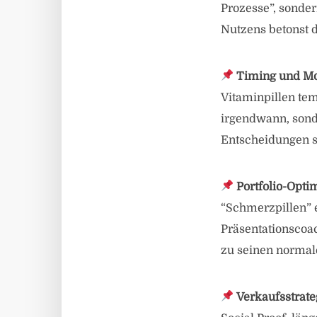
Prozesse”, sonder
Nutzens betonst d
Timing und M
Vitaminpillen te
irgendwann, sond
Entscheidungen s
Portfolio-Opti
“Schmerzpillen” e
Präsentationscoa
zu seinen normal
Verkaufsstrat