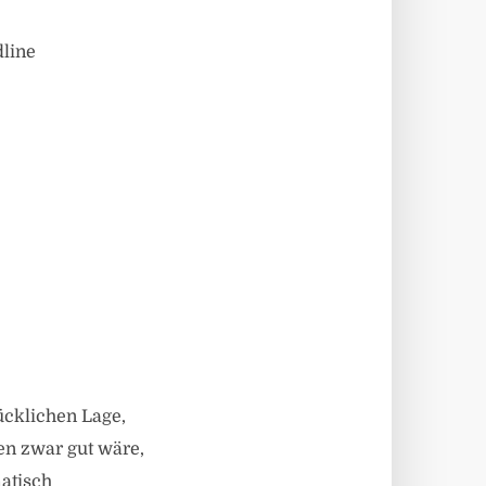
dline
ücklichen Lage,
en zwar gut wäre,
atisch