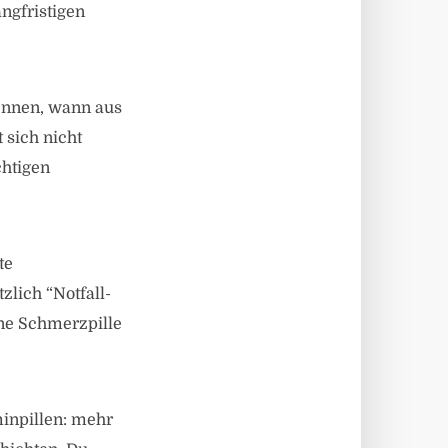
ngfristigen
kennen, wann aus
 sich nicht
chtigen
te
lich “Notfall-
ine Schmerzpille
minpillen: mehr