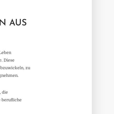
N AUS
 Leben
e. Diese
 abzuwickeln, zu
egnehmen.
, die
 berufliche