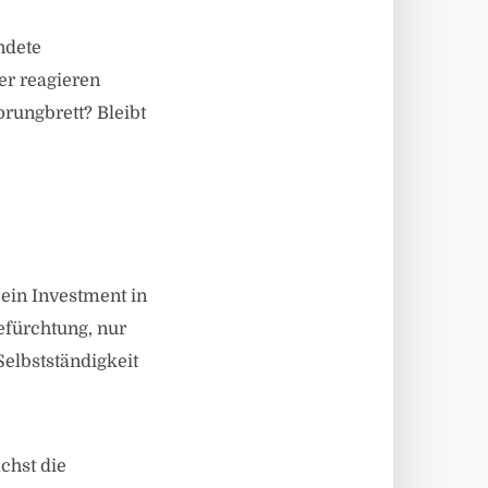
endete
er reagieren
prungbrett? Bleibt
 ein Investment in
Befürchtung, nur
Selbstständigkeit
chst die