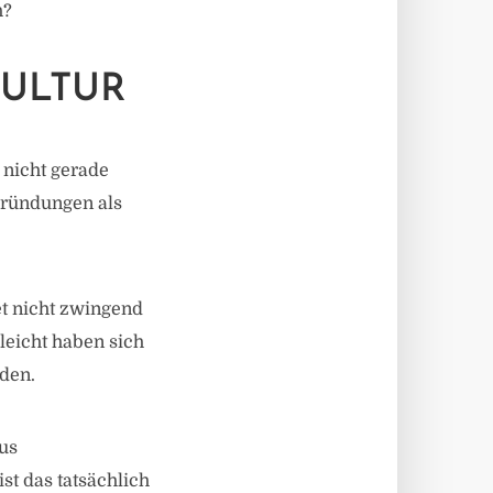
h?
KULTUR
 nicht gerade
 Gründungen als
et nicht zwingend
lleicht haben sich
rden.
us
st das tatsächlich