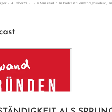
rger
4. Feber 2026
8 Min read
In
Podcast "Leiwand gründen"
,
Un
cast
STÄNDIGKEIT ALS SPRUN