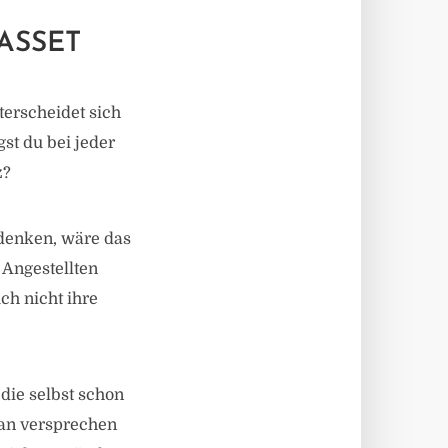
ASSET
terscheidet sich
gst du bei jeder
z?
 denken, wäre das
 Angestellten
ch nicht ihre
die selbst schon
man versprechen