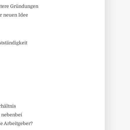
eitere Gründungen
er neuen Idee
stständigkeit
rhältnis
t nebenbei
le Arbeitgeber?