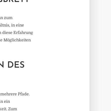
ann zum
tnis, in eine
n diese Erfahrung
he Möglichkeiten
N DES
 mehrere Pfade.
n ein
keit. Zum