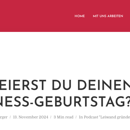
HOME
MIT UNS ARBEITEN
FEIERST DU DEINE
NESS-GEBURTSTAG
rger
13. November 2024
3 Min read
In
Podcast "Leiwand gründ