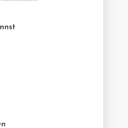
nnst
en