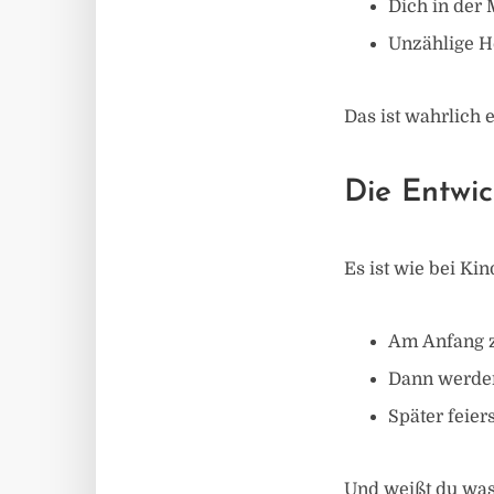
Dich in der
Unzählige H
Das ist wahrlich 
Die Entwi
Es ist wie bei Kin
Am Anfang z
Dann werden
Später feier
Und weißt du was?