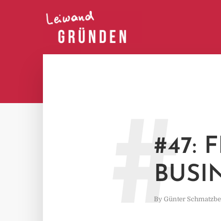
#
#47: 
BUSI
By
Günter Schmatzbe