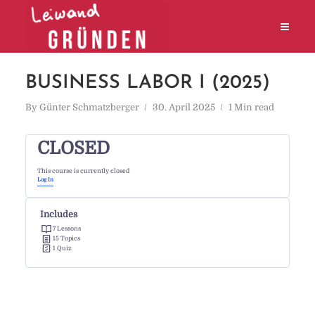
BUSINESS LABOR I (2025)
By
Günter Schmatzberger
30. April 2025
1 Min read
CLOSED
This course is currently closed
Log In
Includes
7 Lessons
15 Topics
1 Quiz