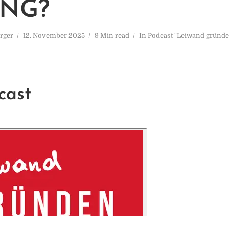
NG?
rger
12. November 2025
9 Min read
In
Podcast "Leiwand gründ
cast