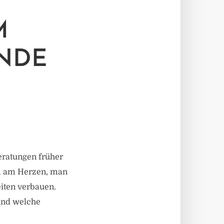
M
NDE
eratungen früher
nem am Herzen, man
iten verbauen.
und welche