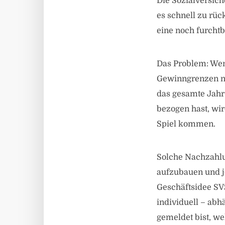
Die Sozialversich
es schnell zu rü
eine noch furchtb
Das Problem: Wen
Gewinngrenzen nic
das gesamte Jahr
bezogen hast, wi
Spiel kommen.
Solche Nachzahlu
aufzubauen und j
Geschäftsidee SVS-
individuell – abh
gemeldet bist, we