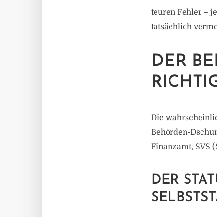
teuren Fehler – je
tatsächlich verm
DER B
RICHTI
Die wahrscheinlic
Behörden-Dschung
Finanzamt, SVS (
DER STAT
SELBSTST