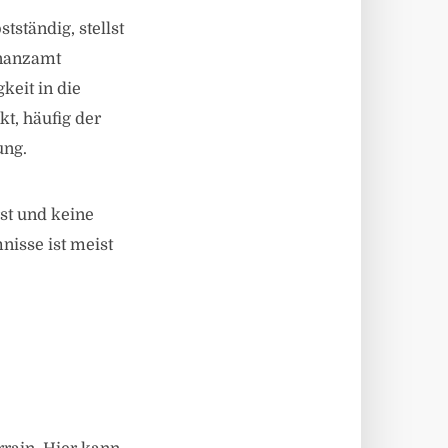
tständig, stellst
inanzamt
keit in die
t, häufig der
ung.
st und keine
nisse ist meist