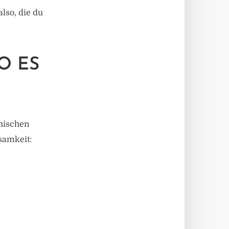
also, die du
O ES
chischen
samkeit:
.