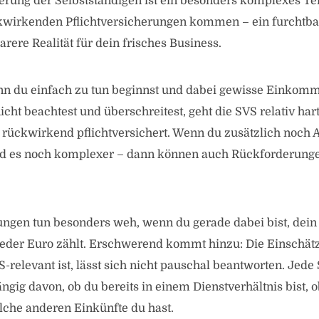
erung der Selbstständigen ist ein besonders komplexes Te
ckwirkenden Pflichtversicherungen kommen – ein furchtba
arere Realität für dein frisches Business.
n du einfach zu tun beginnst und dabei gewisse Einkomm
ht beachtest und überschreitest, geht die SVS relativ hart 
 rückwirkend pflichtversichert. Wenn du zusätzlich noch
rd es noch komplexer – dann können auch Rückforderung
ngen tun besonders weh, wenn du gerade dabei bist, dein
eder Euro zählt. Erschwerend kommt hinzu: Die Einschätz
relevant ist, lässt sich nicht pauschal beantworten. Jede S
ängig davon, ob du bereits in einem Dienstverhältnis bist,
lche anderen Einkünfte du hast.