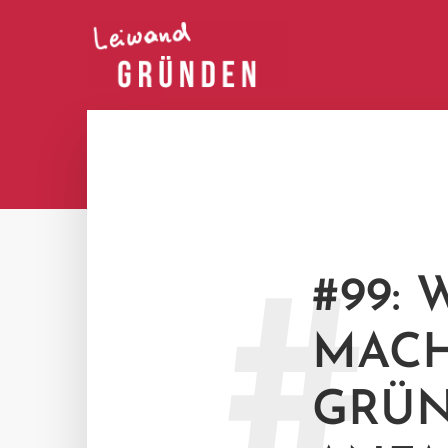
#
#99:
MACH
GRÜN