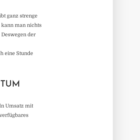
ibt ganz strenge
n kann man nichts
”. Deswegen der
ch eine Stunde
RTUM
eln Umsatz mit
verfügbares