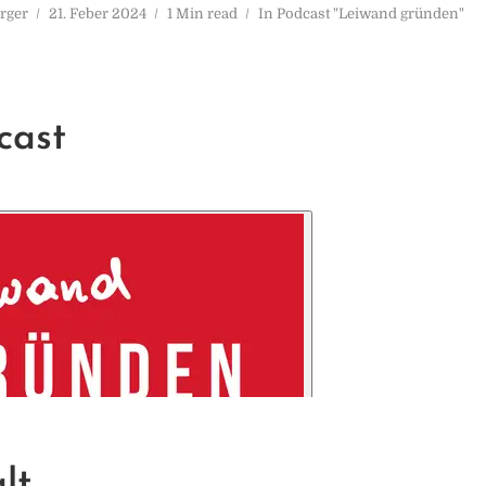
rger
21. Feber 2024
1 Min read
In
Podcast "Leiwand gründen"
cast
lt