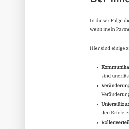
In dieser Folge d
wenn mein Partne
Hier sind einige 
Kommunikati
sind unerlä
Veränderun
Veränderunge
Unterstützu
den Erfolg 
Rollenvertei