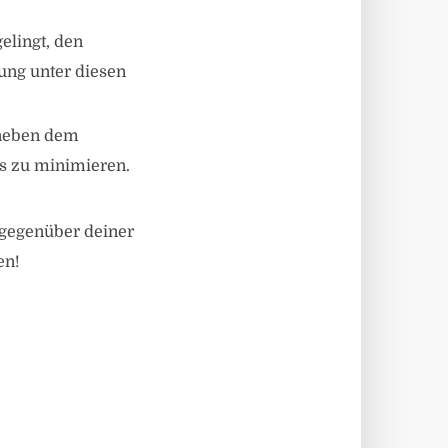
elingt, den
ung unter diesen
 neben dem
s zu minimieren.
 gegenüber deiner
en!