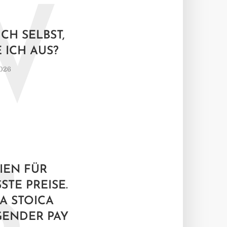
W
CH SELBST,
 ICH AUS?
2026
5
IEN FÜR
TE PREISE.
A STOICA
GENDER PAY