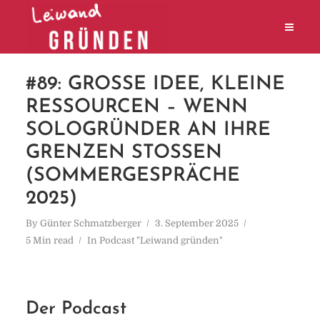
#89: GROSSE IDEE, KLEINE R
ESSOURCEN – WENN S
OLOGRÜNDER AN IHRE G
RENZEN STOSSEN (S
OMMERGESPRÄCHE 20
25)
By
Günter Schmatzberger
3. September 2025
5 Min read
In
Podcast "Leiwand gründen"
Der Podcast