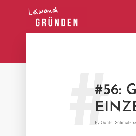
#
#56:
EINZ
By
Günter Schmatzbe