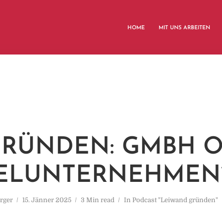
HOME
MIT UNS ARBEITEN
 GRÜNDEN: GMBH 
ELUNTERNEHMEN
rger
15. Jänner 2025
3 Min read
In
Podcast "Leiwand gründen"